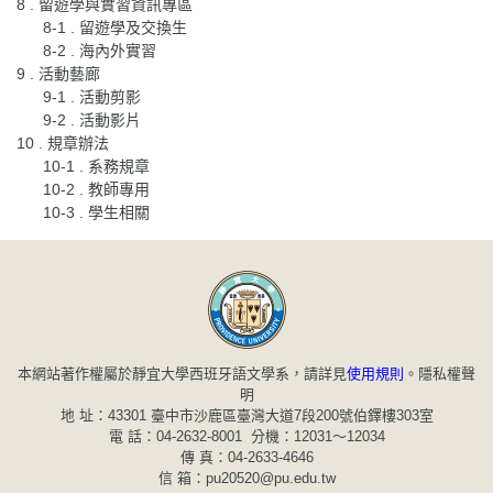
8 . 留遊學與實習資訊專區
8-1 . 留遊學及交換生
8-2 . 海內外實習
9 . 活動藝廊
9-1 . 活動剪影
9-2 . 活動影片
10 . 規章辦法
10-1 . 系務規章
10-2 . 教師專用
10-3 . 學生相關
本網站著作權屬於靜宜大學西班牙語文學系，請詳見
使用規則
。
隱私權聲
明
地 址：43301 臺中市沙鹿區臺灣大道7段200號伯鐸樓303室
電 話：04-2632-8001 分機：12031～12034
傳 真：04-2633-4646
信 箱：pu20520@pu.edu.tw