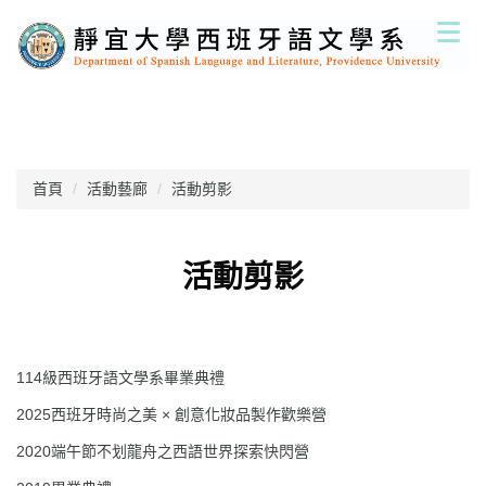
跳
到
主
要
內
容
區
首頁
活動藝廊
活動剪影
活動剪影
114級西班牙語文學系畢業典禮
2025西班牙時尚之美 × 創意化妝品製作歡樂營
2020端午節不划龍舟之西語世界探索快閃營