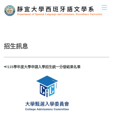
跳
到
主
要
內
容
區
招生訊息
📢
115學年度大學申請入學招生統一分發結果名單