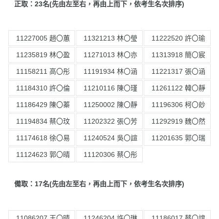
正取：23名(先由左至右，再由上而下，依考生名次排序)
11227005 趙〇蕙
11321213 林〇瑩
11222520 許〇瑜
11235819 林〇盈
11271013 林〇亦
11313918 簡〇宸
11158211 高〇彤
11191934 林〇涵
11221317 張〇涵
11184310 許〇倫
11210116 陳〇瑾
11261122 韓〇靜
11186429 陳〇蓁
11250002 陳〇靜
11196306 柯〇玅
11194834 蔡〇玟
11202322 張〇芳
11292919 魏〇然
11174618 徐〇易
11240524 吳〇諠
11201635 郭〇瑞
11124623 郭〇晴
11120306 蔡〇彤
備取：17名(先由左至右，再由上而下，依考生名次排序)
11086207 王〇晴
11246204 許〇琳
11186017 蔡〇誼