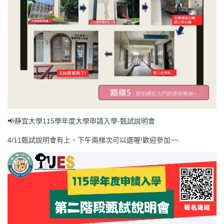
📢靜宜大學115學年度大學申請入學-甄試說明會
4/11甄試說明會有上、下午兩梯次可以選喔!歡迎參加~~