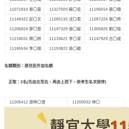
11071810 張〇甯
11327503 蘇〇芸
11195014 張〇璐
11148322 莊〇文
11285133 沈〇君
11287224 張〇齊
11206824 廖〇恩
11197329 張〇宸
11305825 劉〇瑄
11218031 蔡〇妍
11133621 李〇潔
11147929 古〇成
11185534 李〇珈
11193822 吳〇徽
名額類別：原住民外加名額
正取：2名(先由左至右，再由上而下，依考生名次排序)
11205412 游林〇澄
11200032 林〇