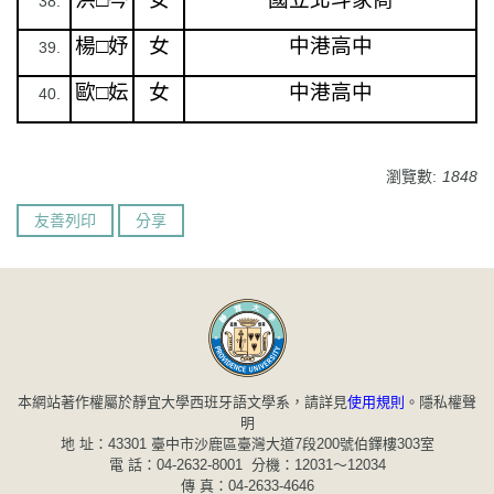
楊□妤
女
中港高中
歐□妘
女
中港高中
瀏覽數:
1848
友善列印
分享
本網站著作權屬於靜宜大學西班牙語文學系，請詳見
使用規則
。
隱私權聲
明
地 址：43301 臺中市沙鹿區臺灣大道7段200號伯鐸樓303室
電 話：04-2632-8001 分機：12031～12034
傳 真：04-2633-4646