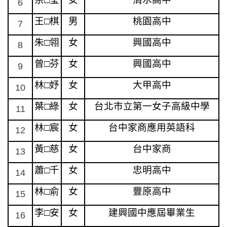
6
王□棋
男
桃園高中
7
朱□翎
女
興國高中
8
曾□芬
女
興國高中
9
林□妤
女
大甲高中
10
葉□綠
女
台北市立第一女子高級中學
11
林□宸
女
台中家商應用英語科
12
黃□慈
女
台中家商
13
蕭□千
女
忠明高中
14
林□俞
女
豐原高中
15
李□安
女
建興國中應屆畢業生
16