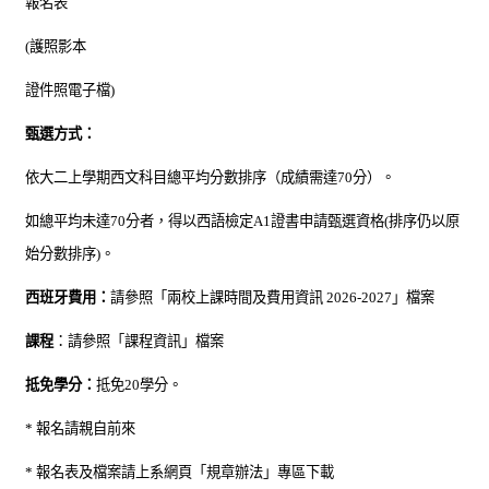
報名表
(
護照影本
證件照電子檔
)
甄選方式：
依
大二上學期
西文科目總平均分數排序（成績需達
70
分）。
如總平均未達
70
分者，得以西語檢定
A1
證書申請甄選資格
(
排序仍以原
始分數排序
)
。
西班牙費用：
請參照「兩校上課時間及費用資訊
2026-2027
」檔案
課程
：請參照「課程資訊」檔案
抵免學分：
抵免
20
學分。
*
報名請親自前來
*
報名表及檔案請上系網頁「規章辦法」專區下載