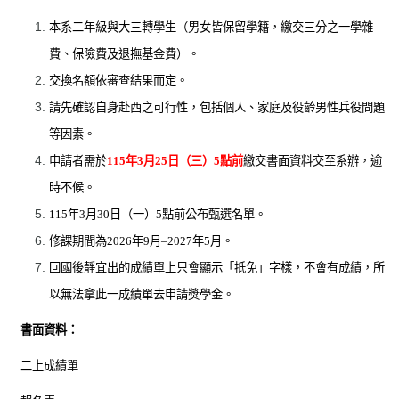
本系二年級與大三轉學生（男女皆保留學籍，繳交三分之一學雜
費、保險費及退撫基金費）。
交換名額依審查結果而定。
請先確認自身赴西之可行性，包括個人、家庭及役齡男性兵役問題
等因素。
申請者需於
115
年
3
月
25
日（三）
5
點前
繳交書面資料交至系辦，逾
時不候。
115
年
3
月
30
日（一）
5
點前公布甄選名單。
修課期間為
2026
年
9
月
–2027
年
5
月。
回國後靜宜出的成績單上只會顯示「抵免」字樣，不會有成績，所
以無法拿此一成績單去申請獎學金。
書面資料：
二上成績單