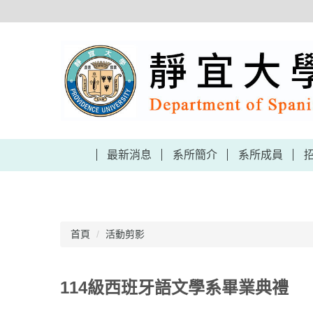
跳
到
主
要
內
容
區
最新消息
系所簡介
系所成員
首頁
活動剪影
114級西班牙語文學系畢業典禮