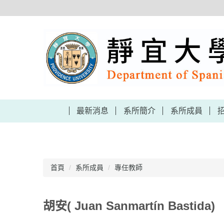
跳
到
主
要
內
容
區
最新消息
系所簡介
系所成員
首頁
系所成員
專任教師
胡安( Juan Sanmartín Bastida)