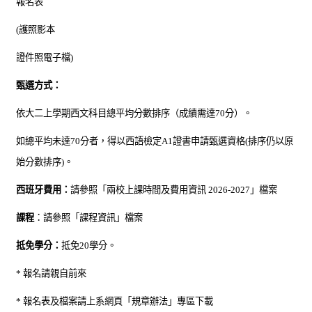
報名表
(
護照影本
證件照電子檔
)
甄選方式：
依
大二上學期
西文科目總平均分數排序（成績需達
70
分）。
如總平均未達
70
分者，得以西語檢定
A1
證書申請甄選資格
(
排序仍以原
始分數排序
)
。
西班牙費用：
請參照「兩校上課時間及費用資訊
2026-2027
」檔案
課程
：請參照「課程資訊」檔案
抵免學分：
抵免
20
學分。
*
報名請親自前來
*
報名表及檔案請上系網頁「規章辦法」專區下載