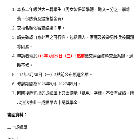
本系二年級與大三轉學生（男女皆保留學籍，繳交三分之一學雜
費、保險費及退撫基金費）。
交換名額依審查結果而定。
請先確認自身赴西之可行性，包括個人、家庭及役齡男性兵役問題
等因素。
申請者需於
115
年
3
月
25
日（三）
5
點前
繳交書面資料交至系辦，逾
時不候。
115
年
3
月
30
日（一）
5
點前公布甄選名單。
修課期間為
2026
年
9
月
–2027
年
5
月。
回國後靜宜出的成績單上只會顯示「抵免」字樣，不會有成績，所
以無法拿此一成績單去申請獎學金。
書面資料：
二上成績單