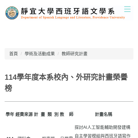
跳
到
主
要
內
容
區
首頁
學術及活動成果
教師研究計畫
114學年度本系校內、外研究計畫榮譽
榜
學年
經費來源
計
畫
類
別
教
師
計畫名稱
探討AI人工智能輔助開發建構
自主學習模組與西班牙語寫作