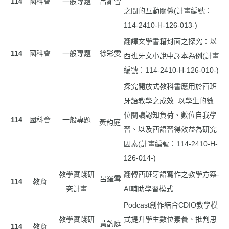
114
國科會
一般專題
呂羅雪
之間的互動關係(計畫編號：
114-2410-H-126-013-)
翻譯文學書籍封面之探究：以
114
國科會
一般專題
徐彩雯
西班牙文小說中譯本為例(計畫
編號：114-2410-H-126-010-)
探究開放式教科書應用於西班
牙語教學之成效: 以學生的數
位閱讀認知負荷、數位自我學
114
國科會
一般專題
黃韵庭
習、以及西語習得效益為研究
因素(計畫編號：114-2410-H-
126-014-)
教學實踐研
翻轉西班牙語寫作之教學方案-
呂羅雪
114
教育
究計畫
AI輔助學習模式
Podcast創作結合CDIO教學模
教學實踐研
式提升學生數位素養、批判思
黃韵庭
114
教育