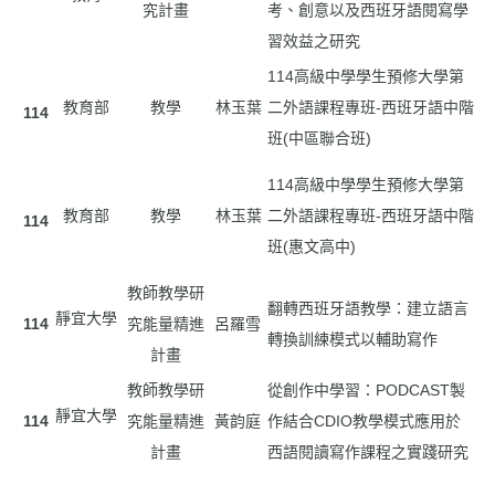
究計畫
考、創意以及西班牙語閱寫學
習效益之研究
114高級中學學生預修大學第
教育部
教學
林玉葉
二外語課程專班-西班牙語中階
114
班(中區聯合班)
114高級中學學生預修大學第
教育部
教學
林玉葉
二外語課程專班-西班牙語中階
114
班(惠文高中)
教師教學研
翻轉西班牙語教學：建立語言
靜宜大學
114
究能量精進
呂羅雪
轉換訓練模式以輔助寫作
計畫
教師教學研
從創作中學習：PODCAST製
靜宜大學
114
究能量精進
黃韵庭
作結合CDIO教學模式應用於
計畫
西語閱讀寫作課程之實踐研究