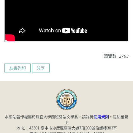
瀏覽數:
2763
友善列印
分享
本網站著作權屬於靜宜大學西班牙語文學系，請詳見
使用規則
。
隱私權聲
明
地 址：43301 臺中市沙鹿區臺灣大道7段200號伯鐸樓303室