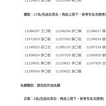
11124623 郭〇晴
11120306 蔡〇彤
備取：17名(先由左至右，再由上而下，依考生名次排序)
11086207 王〇晴
11246204 許〇琳
11186017 
11071810 張〇甯
11327503 蘇〇芸
11195014 
11148322 莊〇文
11285133 沈〇君
11287224 
11206824 廖〇恩
11197329 張〇宸
11305825 
11218031 蔡〇妍
11133621 李〇潔
11147929 
11185534 李〇珈
11193822 吳〇徽
名額類別：原住民外加名額
正取：2名(先由左至右，再由上而下，依考生名次排序)