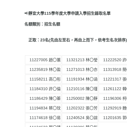
📢
靜宜大學
11
5學年度大學申請入學招生錄取名單
名額類別：招生名額
正取：23名(先由左至右，再由上而下，依考生名次排序)
11227005 趙〇蕙
11321213 林〇瑩
11222520 
11235819 林〇盈
11271013 林〇亦
11313918 
11158211 高〇彤
11191934 林〇涵
11221317 
11184310 許〇倫
11210116 陳〇瑾
11261122 
11186429 陳〇蓁
11250002 陳〇靜
11196306 
11194834 蔡〇玟
11202322 張〇芳
11292919 
11174618 徐〇易
11240524 吳〇諠
11201635 