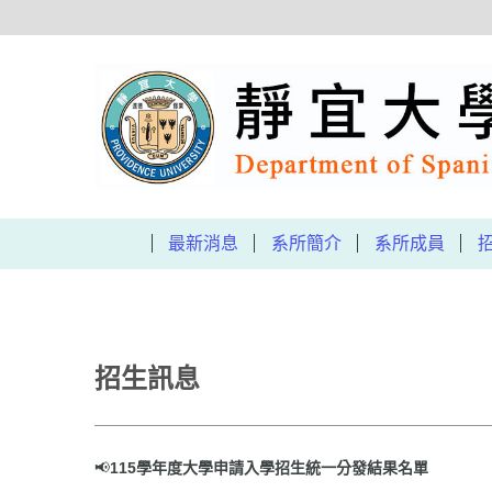
跳
到
主
要
內
容
區
最新消息
系所簡介
系所成員
招生訊息
📢
115學年度大學申請入學招生統一分發結果名單