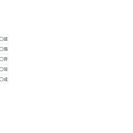
蔡〇誼
張〇璐
張〇齊
劉〇瑄
古〇成