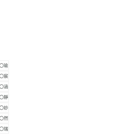
許〇瑜
簡〇宸
張〇涵
韓〇靜
柯〇玅
魏〇然
郭〇瑞