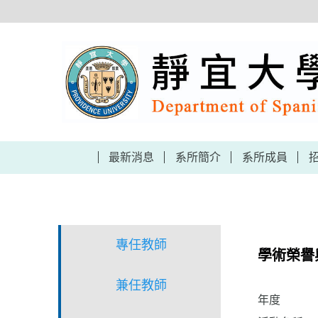
跳
到
主
要
內
容
區
最新消息
系所簡介
系所成員
專任教師
學術榮譽
兼任教師
年度