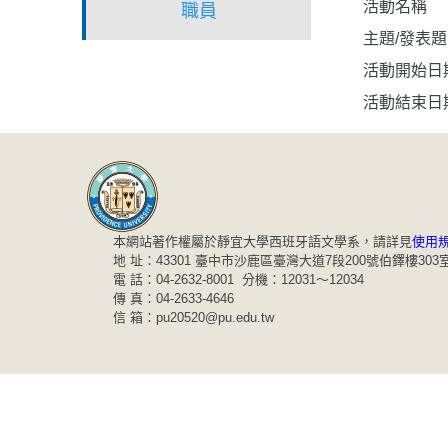
活動名稱
職員
主題/發表
活動開始日
活動結束日
本網站著作權屬於靜宜大學西班牙語文學系，請詳見
使用
地 址：43301 臺中市沙鹿區臺灣大道7段200號伯鐸樓303
電 話：04-2632-8001 分機：12031～12034
傳 真：04-2633-4646
信 箱：pu20520@pu.edu.tw