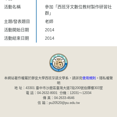
活動名稱
參加「西班牙文數位教材製作研習社
群」
主題/發表題目
老師
活動開始日期
2014
活動結束日期
2014
本網站著作權屬於靜宜大學西班牙語文學系，請詳見
使用規則
。
隱私權聲
明
地 址：43301 臺中市沙鹿區臺灣大道7段200號伯鐸樓303室
電 話：04-2632-8001 分機：12031～12034
傳 真：04-2633-4646
信 箱：pu20520@pu.edu.tw