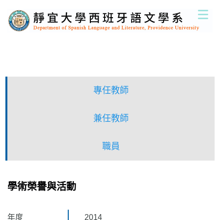
跳
到
主
要
內
容
區
專任教師
兼任教師
職員
學術榮譽與活動
年度
2014