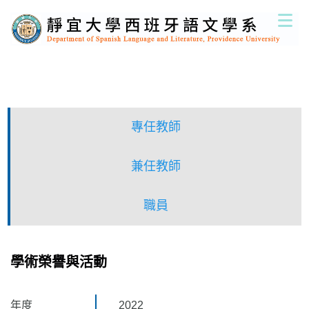
跳
到
主
要
內
容
區
專任教師
兼任教師
職員
學術榮譽與活動
年度
2022