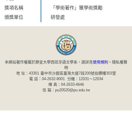
獎項名稱
「學術著作」獲學術獎勵
頒獎單位
研發處
本網站著作權屬於靜宜大學西班牙語文學系，請詳見
使用規則
。
隱私權聲
明
地 址：43301 臺中市沙鹿區臺灣大道7段200號伯鐸樓303室
電 話：04-2632-8001 分機：12031～12034
傳 真：04-2633-4646
信 箱：pu20520@pu.edu.tw