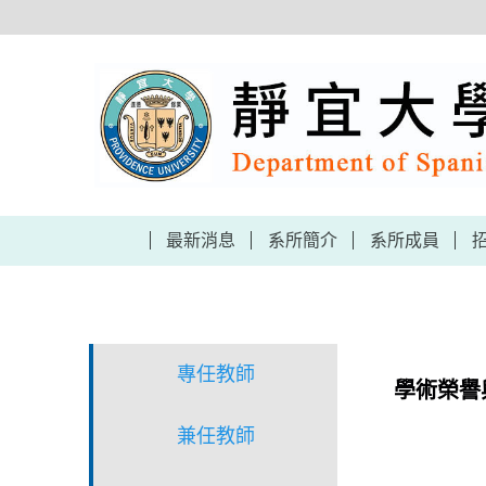
跳
到
主
要
內
容
區
最新消息
系所簡介
系所成員
專任教師
學術榮譽
兼任教師