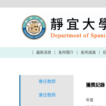
跳
到
主
要
內
容
區
最新消息
系所簡介
系所成員
專任教師
獲獎記錄
兼任教師
年度