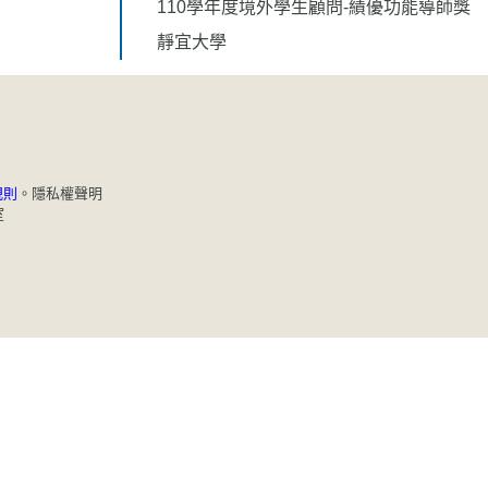
110學年度境外學生顧問-績優功能導師獎
靜宜大學
規則
。
隱私權聲明
室