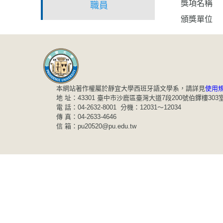
獎項名稱
職員
頒獎單位
本網站著作權屬於靜宜大學西班牙語文學系，請詳見
使用
地 址：43301 臺中市沙鹿區臺灣大道7段200號伯鐸樓303
電 話：04-2632-8001 分機：12031～12034
傳 真：04-2633-4646
信 箱：pu20520@pu.edu.tw