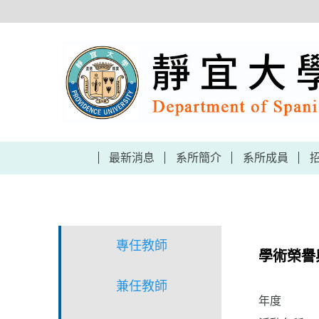
跳
到
主
要
內
容
區
最新消息
系所簡介
系所成員
專任教師
學術榮譽
兼任教師
年度