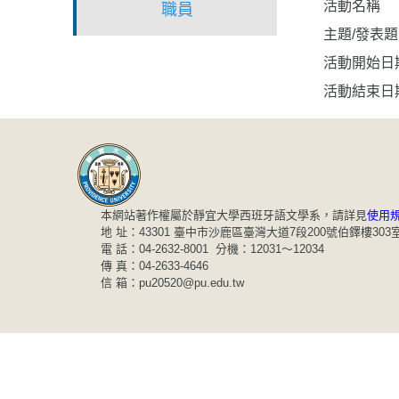
活動名稱
職員
主題/發表
活動開始日
活動結束日
本網站著作權屬於靜宜大學西班牙語文學系，請詳見
使用
地 址：43301 臺中市沙鹿區臺灣大道7段200號伯鐸樓303
電 話：04-2632-8001 分機：12031～12034
傳 真：04-2633-4646
信 箱：pu20520@pu.edu.tw