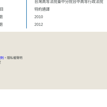
台灣高等法院臺中分院台中高等行政法院
題目
特約通譯
期
2010
期
2012
規則
。
隱私權聲明
室