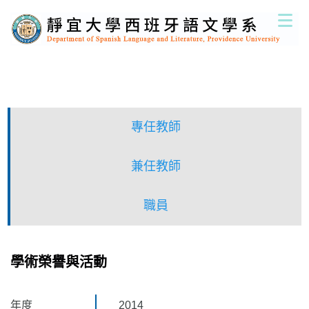
跳
到
主
要
內
容
區
專任教師
兼任教師
職員
學術榮譽與活動
年度
2014