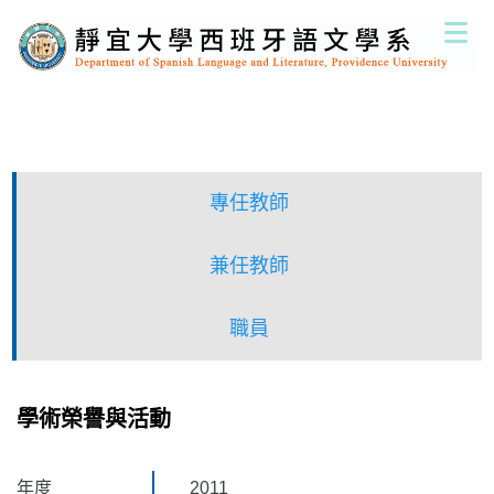
跳
到
主
要
內
容
區
專任教師
兼任教師
職員
學術榮譽與活動
年度
2011