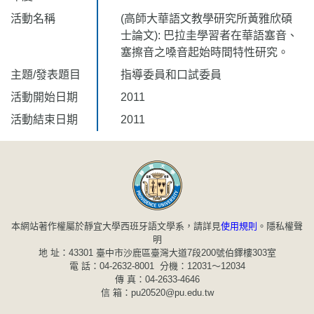
活動名稱
(高師大華語文教學研究所黃雅欣碩
士論文): 巴拉圭學習者在華語塞音、
塞擦音之嗓音起始時間特性研究。
主題/發表題目
指導委員和口試委員
活動開始日期
2011
活動結束日期
2011
本網站著作權屬於靜宜大學西班牙語文學系，請詳見
使用規則
。
隱私權聲
明
地 址：43301 臺中市沙鹿區臺灣大道7段200號伯鐸樓303室
電 話：04-2632-8001 分機：12031～12034
傳 真：04-2633-4646
信 箱：pu20520@pu.edu.tw