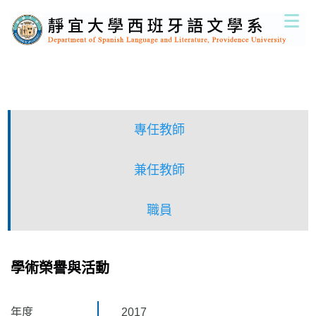
跳
到
主
要
內
容
區
專任教師
兼任教師
職員
學術榮譽與活動
年度
2017