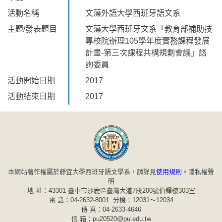
活動名稱
文藻外語大學西班牙語文系
主題/發表題目
文藻大學西班牙文系「教育部補助技
專校院辦理105學年度實務課程發展
計畫-第三次課程共構規劃會議」諮
詢委員
活動開始日期
2017
活動結束日期
2017
本網站著作權屬於靜宜大學西班牙語文學系，請詳見
使用規則
。
隱私權聲
明
地 址：43301 臺中市沙鹿區臺灣大道7段200號伯鐸樓303室
電 話：04-2632-8001 分機：12031～12034
傳 真：04-2633-4646
信 箱：pu20520@pu.edu.tw