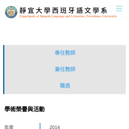
跳
到
主
要
內
容
區
專任教師
兼任教師
職員
學術榮譽與活動
年度
2014