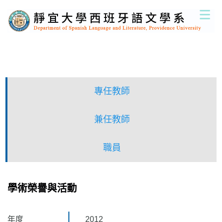
跳
到
主
要
內
容
區
專任教師
兼任教師
職員
學術榮譽與活動
年度
2012