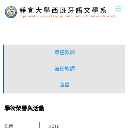
跳
到
主
要
內
容
區
專任教師
兼任教師
職員
學術榮譽與活動
年度
2016