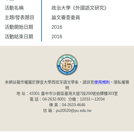
活動名稱
政治大學《外國語文研究》
主題/發表題目
論文審查委員
活動開始日期
2016
活動結束日期
2016
本網站著作權屬於靜宜大學西班牙語文學系，請詳見
使用規則
。
隱私權聲
明
地 址：43301 臺中市沙鹿區臺灣大道7段200號伯鐸樓303室
電 話：04-2632-8001 分機：12031～12034
傳 真：04-2633-4646
信 箱：pu20520@pu.edu.tw