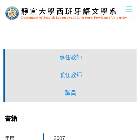
跳
到
主
要
內
容
區
專任教師
兼任教師
職員
書籍
年度
2007