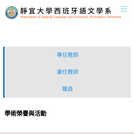
跳
到
主
要
內
容
區
專任教師
兼任教師
職員
學術榮譽與活動