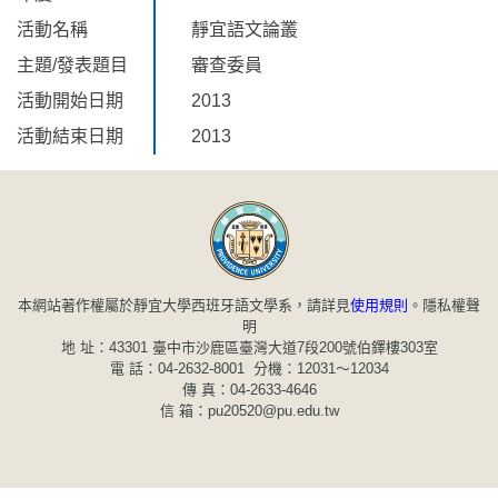
活動名稱
靜宜語文論叢
主題/發表題目
審查委員
活動開始日期
2013
活動結束日期
2013
本網站著作權屬於靜宜大學西班牙語文學系，請詳見
使用規則
。
隱私權聲
明
地 址：43301 臺中市沙鹿區臺灣大道7段200號伯鐸樓303室
電 話：04-2632-8001 分機：12031～12034
傳 真：04-2633-4646
信 箱：pu20520@pu.edu.tw