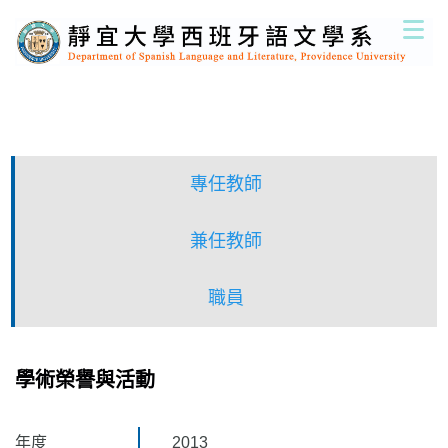
跳
到
主
要
內
容
區
專任教師
兼任教師
職員
學術榮譽與活動
年度
2013