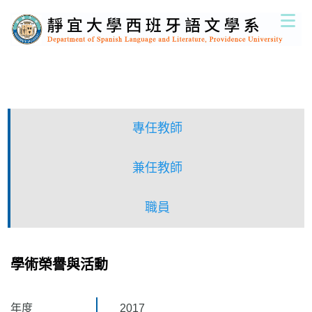
跳
到
主
要
內
容
區
專任教師
兼任教師
職員
學術榮譽與活動
年度
2017