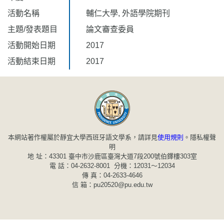
活動名稱
輔仁大學, 外語學院期刊
主題/發表題目
論文審查委員
活動開始日期
2017
活動結束日期
2017
本網站著作權屬於靜宜大學西班牙語文學系，請詳見
使用規則
。
隱私權聲
明
地 址：43301 臺中市沙鹿區臺灣大道7段200號伯鐸樓303室
電 話：04-2632-8001 分機：12031～12034
傳 真：04-2633-4646
信 箱：pu20520@pu.edu.tw