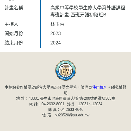
計畫名稱
高級中等學校學生修大學第外語課程
專班計畫-西班牙語初階班B
主持人
林玉葉
開始月份
2023
結束月份
2024
本網站著作權屬於靜宜大學西班牙語文學系，請詳見
使用規則
。
隱私權聲
明
地 址：43301 臺中市沙鹿區臺灣大道7段200號伯鐸樓303室
電 話：04-2632-8001 分機：12031～12034
傳 真：04-2633-4646
信 箱：pu20520@pu.edu.tw