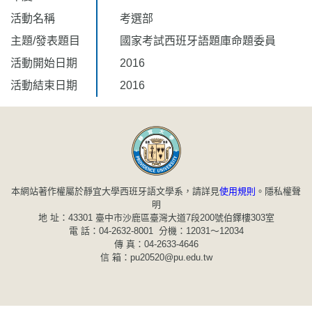
活動名稱
考選部
主題/發表題目
國家考試西班牙語題庫命題委員
活動開始日期
2016
活動結束日期
2016
本網站著作權屬於靜宜大學西班牙語文學系，請詳見
使用規則
。
隱私權聲
明
地 址：43301 臺中市沙鹿區臺灣大道7段200號伯鐸樓303室
電 話：04-2632-8001 分機：12031～12034
傳 真：04-2633-4646
信 箱：pu20520@pu.edu.tw