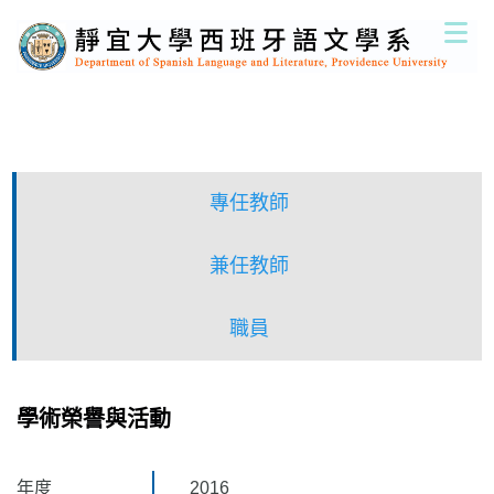
跳
到
主
要
內
容
區
專任教師
兼任教師
職員
學術榮譽與活動
年度
2016