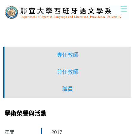
跳
到
主
要
內
容
區
專任教師
兼任教師
職員
學術榮譽與活動
年度
2017