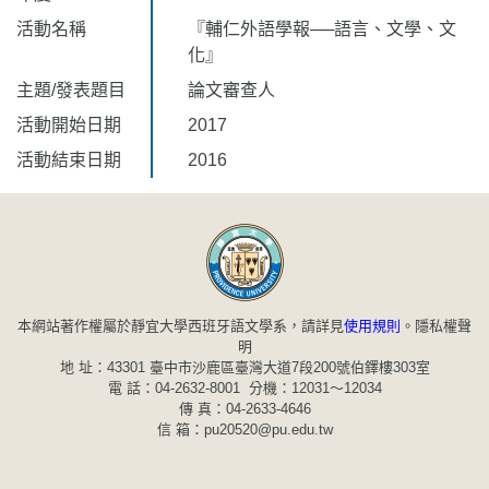
活動名稱
『輔仁外語學報──語言、文學、文
化』
主題/發表題目
論文審查人
活動開始日期
2017
活動結束日期
2016
本網站著作權屬於靜宜大學西班牙語文學系，請詳見
使用規則
。
隱私權聲
明
地 址：43301 臺中市沙鹿區臺灣大道7段200號伯鐸樓303室
電 話：04-2632-8001 分機：12031～12034
傳 真：04-2633-4646
信 箱：pu20520@pu.edu.tw