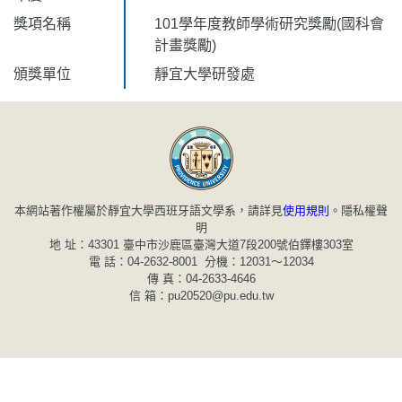
獎項名稱
101學年度教師學術研究獎勵(國科會
計畫獎勵)
頒獎單位
靜宜大學研發處
本網站著作權屬於靜宜大學西班牙語文學系，請詳見
使用規則
。
隱私權聲
明
地 址：43301 臺中市沙鹿區臺灣大道7段200號伯鐸樓303室
電 話：04-2632-8001 分機：12031～12034
傳 真：04-2633-4646
信 箱：pu20520@pu.edu.tw