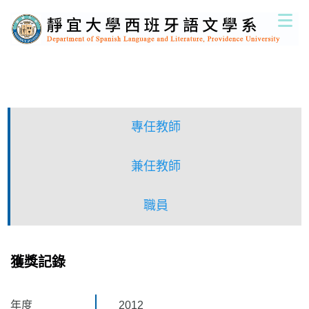
跳
到
主
要
內
容
區
專任教師
兼任教師
職員
獲獎記錄
年度
2012