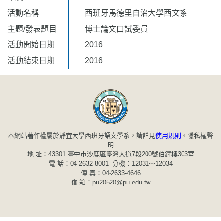
活動名稱
西班牙馬德里自治大學西文系
主題/發表題目
博士論文口試委員
活動開始日期
2016
活動結束日期
2016
本網站著作權屬於靜宜大學西班牙語文學系，請詳見
使用規則
。
隱私權聲
明
地 址：43301 臺中市沙鹿區臺灣大道7段200號伯鐸樓303室
電 話：04-2632-8001 分機：12031～12034
傳 真：04-2633-4646
信 箱：pu20520@pu.edu.tw