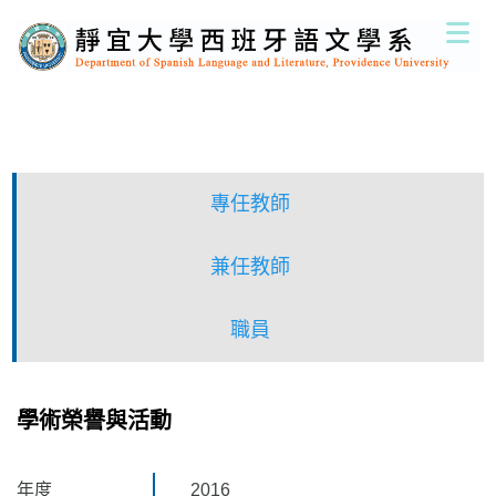
跳
到
主
要
內
容
區
專任教師
兼任教師
職員
學術榮譽與活動
年度
2016