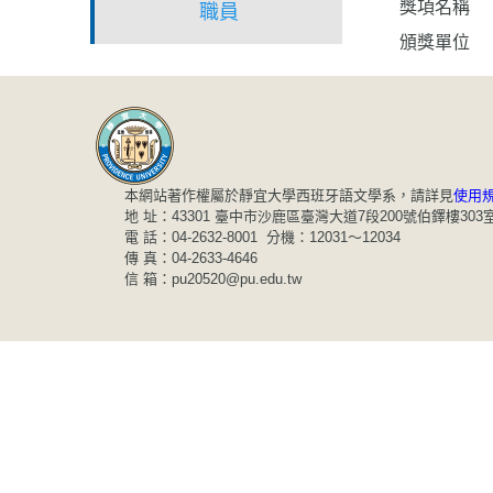
獎項名稱
職員
頒獎單位
本網站著作權屬於靜宜大學西班牙語文學系，請詳見
使用
地 址：43301 臺中市沙鹿區臺灣大道7段200號伯鐸樓303
電 話：04-2632-8001 分機：12031～12034
傳 真：04-2633-4646
信 箱：pu20520@pu.edu.tw