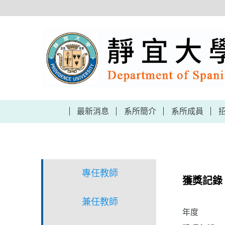
跳
到
主
要
內
容
區
最新消息
系所簡介
系所成員
專任教師
獲獎記錄
兼任教師
年度