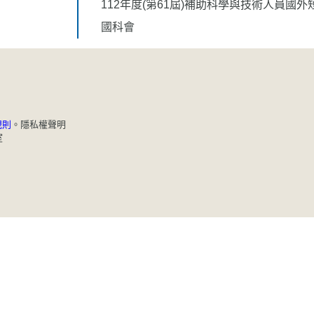
112年度(第61屆)補助科學與技術人員國
國科會
規則
。
隱私權聲明
室