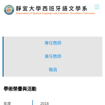
跳
到
主
要
內
容
區
專任教師
兼任教師
職員
學術榮譽與活動
年度
2018