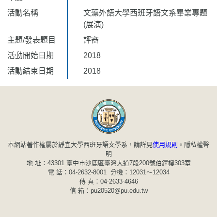
活動名稱
文藻外語大學西班牙語文系畢業專題
(展演)
主題/發表題目
評審
活動開始日期
2018
活動結束日期
2018
本網站著作權屬於靜宜大學西班牙語文學系，請詳見
使用規則
。
隱私權聲
明
地 址：43301 臺中市沙鹿區臺灣大道7段200號伯鐸樓303室
電 話：04-2632-8001 分機：12031～12034
傳 真：04-2633-4646
信 箱：pu20520@pu.edu.tw