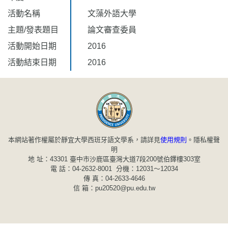
活動名稱
文藻外語大學
主題/發表題目
論文審查委員
活動開始日期
2016
活動結束日期
2016
本網站著作權屬於靜宜大學西班牙語文學系，請詳見
使用規則
。
隱私權聲
明
地 址：43301 臺中市沙鹿區臺灣大道7段200號伯鐸樓303室
電 話：04-2632-8001 分機：12031～12034
傳 真：04-2633-4646
信 箱：pu20520@pu.edu.tw