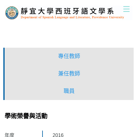
跳
到
主
要
內
容
區
專任教師
兼任教師
職員
學術榮譽與活動
年度
2016