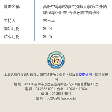
計畫名稱
高級中等學校學生預修大學第二外語
課程專班計畫-西班牙語中階班B
主持人
林玉葉
開始月份
2024
結束月份
2025
本網站著作權屬於靜宜大學西班牙語文學系，請詳見
使用規則
。
隱私權聲
明
地 址：43301 臺中市沙鹿區臺灣大道7段200號伯鐸樓303室
電 話：04-2632-8001 分機：12031～12034
傳 真：04-2633-4646
信 箱：pu20520@pu.edu.tw