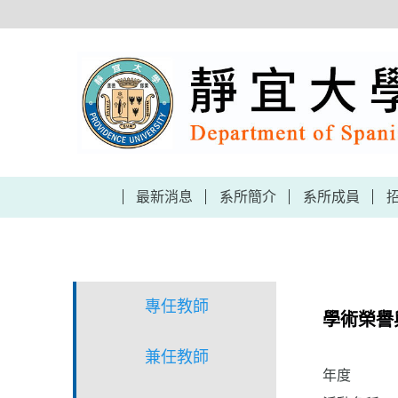
跳
到
主
要
內
容
區
最新消息
系所簡介
系所成員
專任教師
學術榮譽
兼任教師
年度