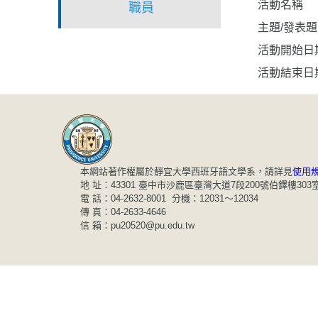
活動名稱
職員
主題/發表
活動開始日
活動結束日
本網站著作權屬於靜宜大學西班牙語文學系，請詳見
使用
地 址：43301 臺中市沙鹿區臺灣大道7段200號伯鐸樓303
電 話：04-2632-8001 分機：12031～12034
傳 真：04-2633-4646
信 箱：pu20520@pu.edu.tw