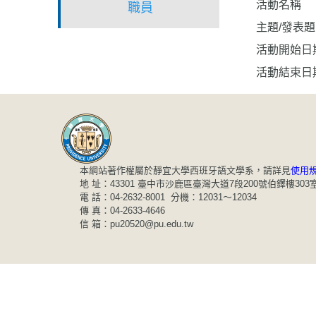
活動名稱
職員
主題/發表
活動開始日
活動結束日
本網站著作權屬於靜宜大學西班牙語文學系，請詳見
使用
地 址：43301 臺中市沙鹿區臺灣大道7段200號伯鐸樓303
電 話：04-2632-8001 分機：12031～12034
傳 真：04-2633-4646
信 箱：pu20520@pu.edu.tw