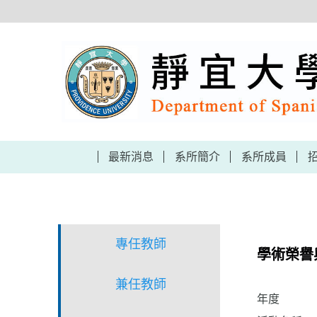
跳
到
主
要
內
容
區
最新消息
系所簡介
系所成員
專任教師
學術榮譽
兼任教師
年度