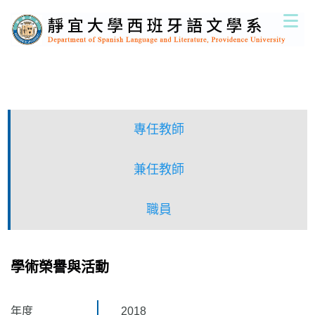
跳
到
主
要
內
容
區
專任教師
兼任教師
職員
學術榮譽與活動
年度
2018