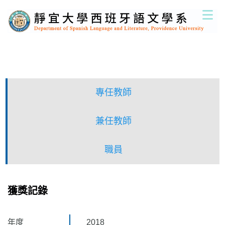
跳
到
主
要
內
容
區
專任教師
兼任教師
職員
獲獎記錄
年度
2018