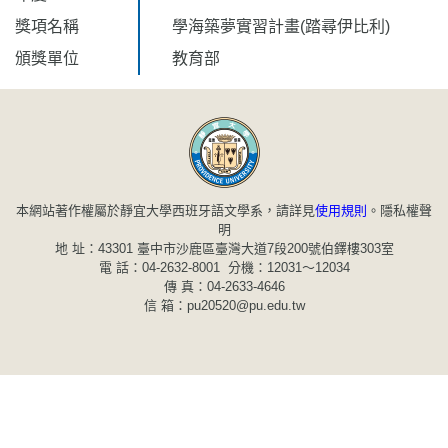
獎項名稱
學海築夢實習計畫(踏尋伊比利)
頒獎單位
教育部
本網站著作權屬於靜宜大學西班牙語文學系，請詳見
使用規則
。
隱私權聲
明
地 址：43301 臺中市沙鹿區臺灣大道7段200號伯鐸樓303室
電 話：04-2632-8001 分機：12031～12034
傳 真：04-2633-4646
信 箱：pu20520@pu.edu.tw