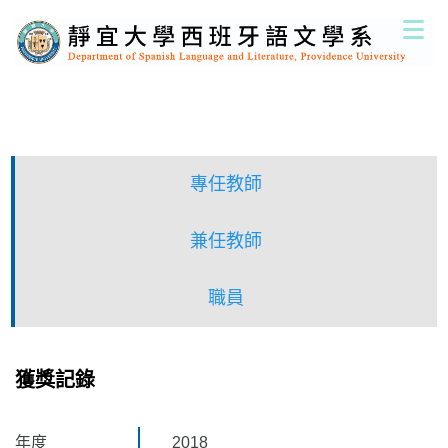
跳
到
主
要
內
容
區
專任教師
兼任教師
職員
獲獎記錄
年度
2018