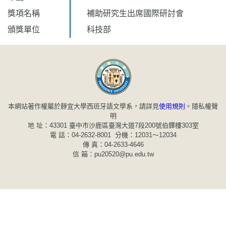
獎項名稱
補助研究生出席國際研討會
頒獎單位
科技部
本網站著作權屬於靜宜大學西班牙語文學系，請詳見
使用規則
。
隱私權聲
明
地 址：43301 臺中市沙鹿區臺灣大道7段200號伯鐸樓303室
電 話：04-2632-8001 分機：12031～12034
傳 真：04-2633-4646
信 箱：pu20520@pu.edu.tw