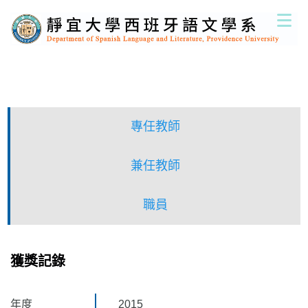
跳
到
主
要
內
容
區
專任教師
兼任教師
職員
獲獎記錄
年度
2015