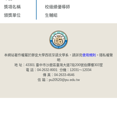
獎項名稱
校級績優導師
頒獎單位
生輔組
本網站著作權屬於靜宜大學西班牙語文學系，請詳見
使用規則
。
隱私權聲
明
地 址：43301 臺中市沙鹿區臺灣大道7段200號伯鐸樓303室
電 話：04-2632-8001 分機：12031～12034
傳 真：04-2633-4646
信 箱：pu20520@pu.edu.tw