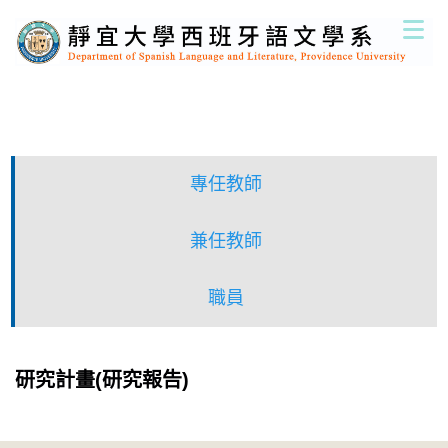
跳
到
主
要
內
容
區
專任教師
兼任教師
職員
研究計畫(研究報告)