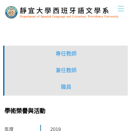
跳
到
主
要
內
容
區
專任教師
兼任教師
職員
學術榮譽與活動
年度
2019