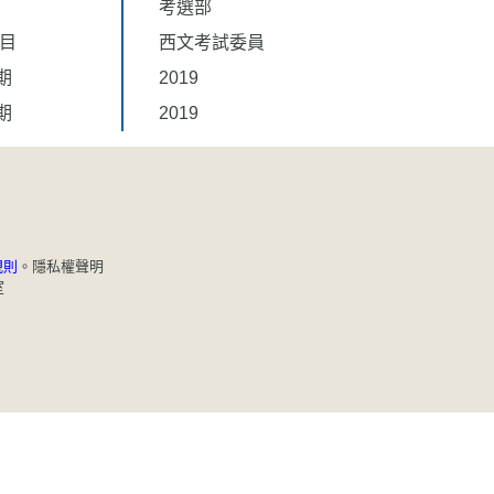
考選部
題目
西文考試委員
期
2019
期
2019
規則
。
隱私權聲明
室