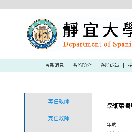
跳
到
主
要
內
容
區
最新消息
系所簡介
系所成員
專任教師
學術榮譽
兼任教師
年度