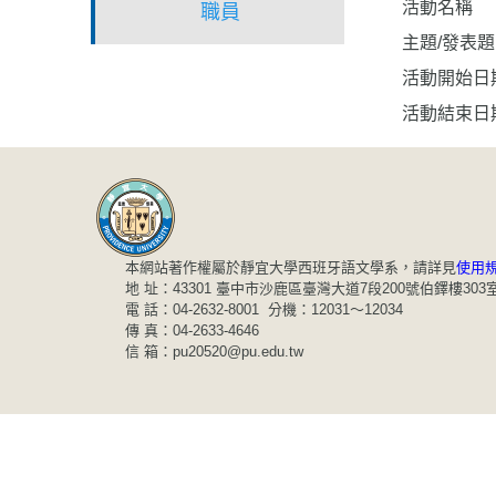
活動名稱
職員
主題/發表
活動開始日
活動結束日
本網站著作權屬於靜宜大學西班牙語文學系，請詳見
使用
地 址：43301 臺中市沙鹿區臺灣大道7段200號伯鐸樓303
電 話：04-2632-8001 分機：12031～12034
傳 真：04-2633-4646
信 箱：pu20520@pu.edu.tw