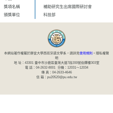
獎項名稱
補助研究生出席國際研討會
頒獎單位
科技部
本網站著作權屬於靜宜大學西班牙語文學系，請詳見
使用規則
。
隱私權聲
明
地 址：43301 臺中市沙鹿區臺灣大道7段200號伯鐸樓303室
電 話：04-2632-8001 分機：12031～12034
傳 真：04-2633-4646
信 箱：pu20520@pu.edu.tw