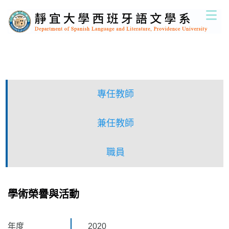
跳
到
主
要
內
容
區
專任教師
兼任教師
職員
學術榮譽與活動
年度
2020