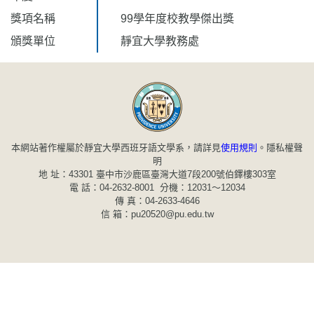
獎項名稱
99學年度校教學傑出獎
頒獎單位
靜宜大學教務處
本網站著作權屬於靜宜大學西班牙語文學系，請詳見
使用規則
。
隱私權聲
明
地 址：43301 臺中市沙鹿區臺灣大道7段200號伯鐸樓303室
電 話：04-2632-8001 分機：12031～12034
傳 真：04-2633-4646
信 箱：pu20520@pu.edu.tw