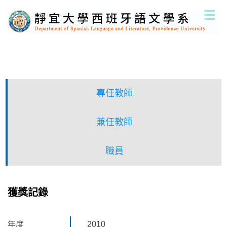
跳
到
主
要
內
容
區
專任教師
兼任教師
職員
獲獎記錄
年度
2010