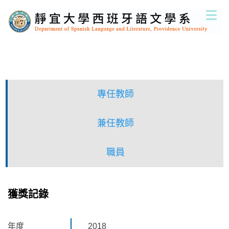
跳
到
主
要
內
容
區
專任教師
兼任教師
職員
獲獎記錄
年度
2018